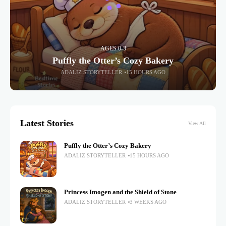
AGES 0-3
Puffly the Otter’s Cozy Bakery
ADALIZ STORYTELLER
15 HOURS AGO
Latest Stories
View All
Puffly the Otter’s Cozy Bakery
ADALIZ STORYTELLER
15 HOURS AGO
Princess Imogen and the Shield of Stone
ADALIZ STORYTELLER
3 WEEKS AGO