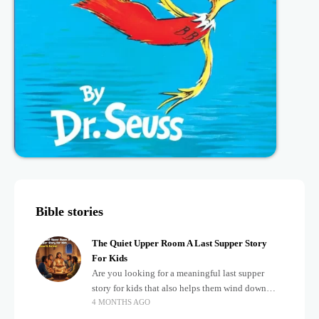
Bible stories
The Quiet Upper Room A Last Supper Story
For Kids
Are you looking for a meaningful last supper
story for kids that also helps them wind down
4 MONTHS AGO
after a busy, exciting day? Teaching children
about important biblical moments is beautiful,