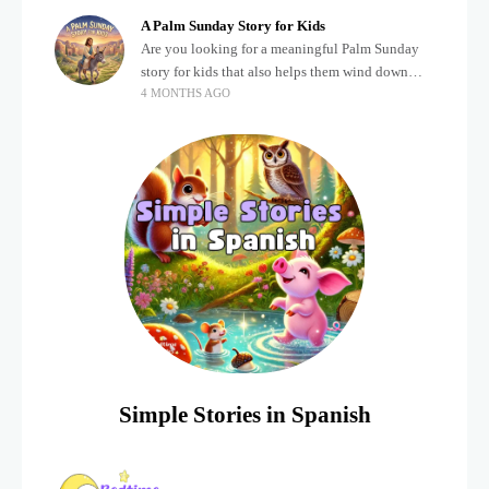
A Palm Sunday Story for Kids
Are you looking for a meaningful Palm Sunday
story for kids that also helps them wind down
4 MONTHS AGO
after a busy, exciting day? Holidays often bring a
lot of energy and
Simple Stories in Spanish